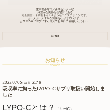
東京都多摩市／多摩センター駅
緑豊かな閑静な住宅街にある
完全個室・予約制ネイル&まつ毛エクステサロンです。
お一人お一人丁寧な施術を心がけています。
お友達の家に遊びに来た感覚でお気軽にお越しください。
MENU
お知らせ
2022.07.06
21:48
(Wed)
吸収率に拘ったLYPO-Cサプリ取扱い開始しま
した
LYPO-Cとは？
（リポC）