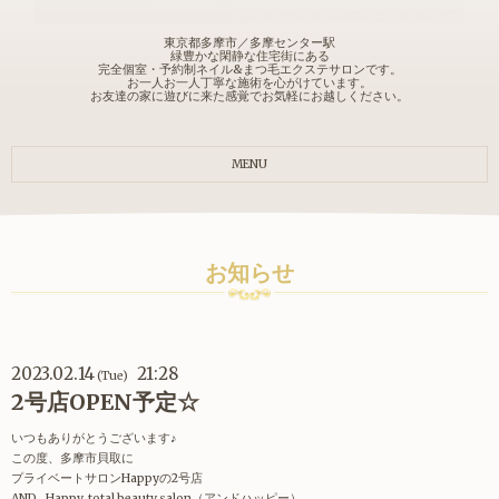
東京都多摩市／多摩センター駅
緑豊かな閑静な住宅街にある
完全個室・予約制ネイル&まつ毛エクステサロンです。
お一人お一人丁寧な施術を心がけています。
お友達の家に遊びに来た感覚でお気軽にお越しください。
MENU
お知らせ
2023.02.14
21:28
(Tue)
2号店OPEN予定☆
いつもありがとうございます♪
この度、多摩市貝取に
プライベートサロンHappyの2号店
AND…Happy total beauty salon（アンドハッピー）