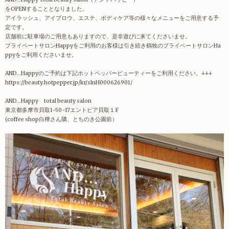
をOPENすることとなりました。
アイラッシュ、アイブロウ、エステ、ボディケア等の様々なメニューをご用意する予
定です。
店舗前に駐車場のご用意もありますので、是非遊びに来てくださいませ。
プライベートサロンHappyをご利用のお客様は引き続き鶴牧のプライベートサロンHa
ppyをご利用くださいませ。
AND…Happyのご予約は下記ホットペッパービューティーをご利用ください。↓↓↓
https://beauty.hotpepper.jp/kr/slnH000626901/
AND…Happy total beauty salon
東京都多摩市貝取1−50−17エントピア貝取１F
(coffee shop白樺さん隣、とちのき公園前）