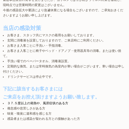
現時点では営業時間の変更はございません。
今後の感染拡大や要請により急遽休業になる場合もございますので、ご承知おきくだ
さいますようお願い申し上げます。
当店の感染対策
お客さま、スタッフ共にマスクの着用をお願いしております。
玄関に消毒液を設置しておりますので、ご来店時にご利用ください。
お客さま入客ごとに手洗い・手指消毒。
お客さま入客ごとに椅子やベッド・ドアノブ・使用器具等の消毒。または使い捨
て。
手洗い場でのペーパータオル、消毒液設置。
定期的な換気、または常時換気の為室内が寒い場合がございます。寒い場合は申し
付けください。
ドリンクサービスは停止中です。
下記に該当するお客さまには
ご来店をお控え頂けますようお願い致します。
３７.５度以上の発熱や、風邪症状のある方
倦怠感や息苦しさがある方
味覚・嗅覚に違和感を感じる方
感染者または感染が疑われる方との接触があった方