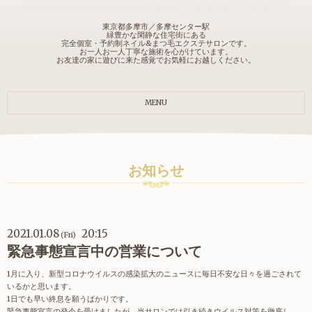
東京都多摩市／多摩センター駅
緑豊かな閑静な住宅街にある
完全個室・予約制ネイル&まつ毛エクステサロンです。
お一人お一人丁寧な施術を心がけています。
お友達の家に遊びに来た感覚でお気軽にお越しください。
MENU
お知らせ
2021.01.08
20:15
(Fri)
緊急事態宣言中の営業について
1月に入り、新型コロナウイルスの感染拡大のニュースに毎日不安な日々を過ごされて
いるかと思います。
1日でも早い終息を願うばかりです。
緊急事態宣言の発令を受けましたが、当サロンでは引き続きウイルス対策を徹底し、